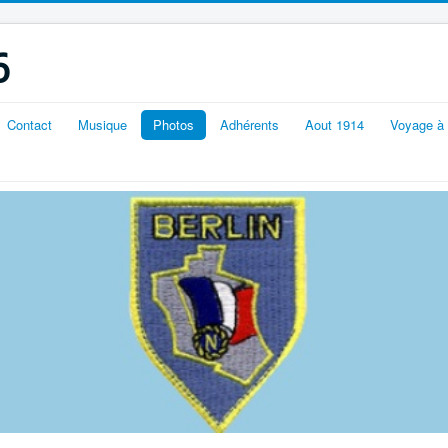
6
Contact
Musique
Photos
Adhérents
Aout 1914
Voyage à 